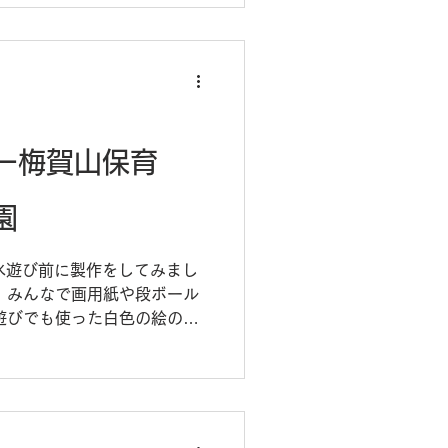
ー梅賀山保育
園
は水遊び前に製作をしてみまし
、みんなで画用紙や段ボール
遊びでも使った白色の絵の具
に見立てて、牛乳パックに注
淡い変化を楽しんでいました