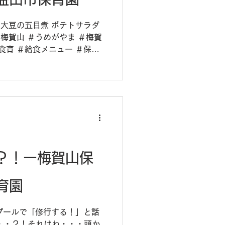
鶏と大豆の五目煮 ポテトサラダ
＃梅賀山 ＃うめがやま ＃梅賀
食育 ＃給食メニュー ＃保育
？！ー梅賀山保
育園
はプールで「修行する！」と話
・・？！それはね・・・頭か