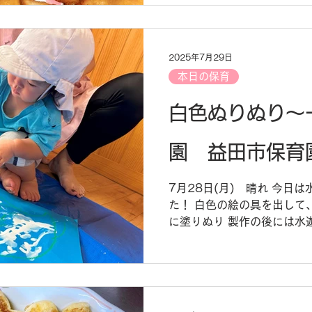
2025年7月29日
本日の保育
白色ぬりぬり～
園 益田市保育
7月28日(月) 晴れ 今日
た！ 白色の絵の具を出して
に塗りぬり 製作の後には水
を使ってみると・・・ 牛乳
いだり、色水に混ぜて色の
👀...