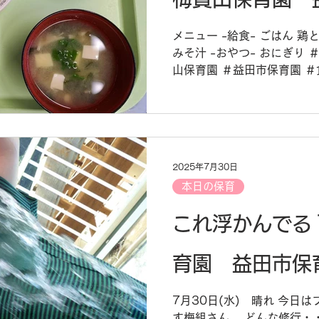
メニュー -給食- ごはん 
みそ汁 -おやつ- おにぎり 
山保育園 ＃益田市保育園 ＃
園給食
2025年7月30日
本日の保育
これ浮かんでる
育園 益田市保
7月30日(水) 晴れ 今日
す梅組さん。 どんな修行・