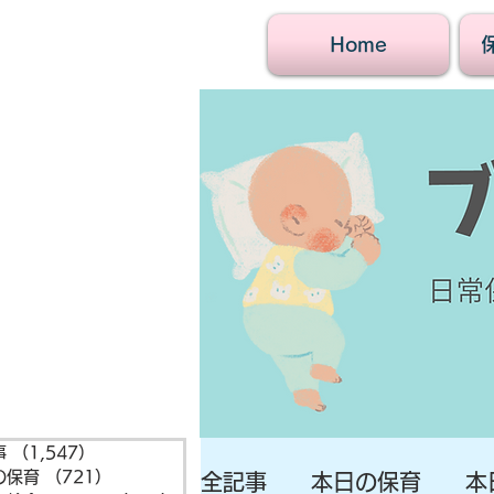
Home
事
（1,547）
1,547件の記事
の保育
（721）
721件の記事
全記事
本日の保育
本