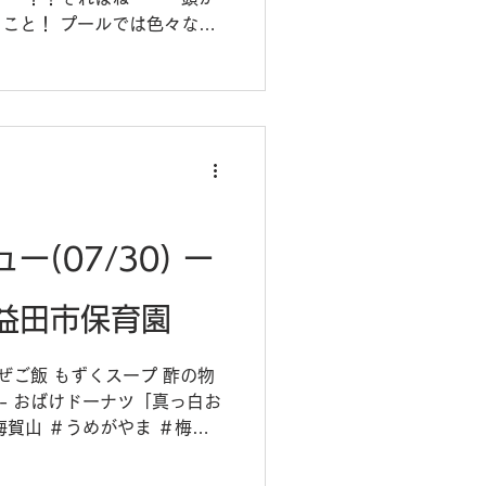
こと！ プールでは色々なも
乳パックの船を浮かばせた
。その中でもスプーンだけは
(07/30) ー
益田市保育園
混ぜご飯 もずくスープ 酢の物
- おばけドーナツ「真っ白お
梅賀山 ＃うめがやま ＃梅賀
食育 ＃給食メニュー ＃保育