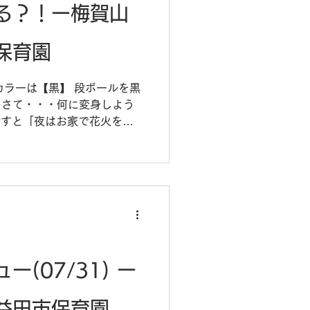
る？！ー梅賀山
保育園
のカラーは【黒】 段ボールを黒
てさて・・・何に変身しよう
と話すと「夜はお家で花火をす
話をはじめました。「花火、
しながらの色塗りとなりまし
(07/31) ー
益田市保育園