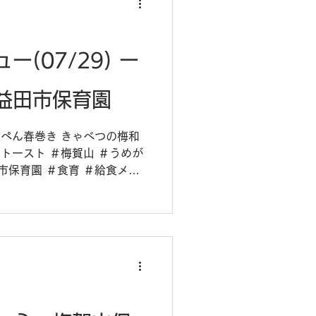
(07/29) ー
益田市保育園
はんぺん春巻き きゃべつの梅和
チトースト ＃梅賀山 ＃うめが
市保育園 ＃食育 ＃給食メニ