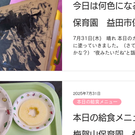
今日は何色にな
保育園 益田市
7月31日(木) 晴れ 本日
に塗っていきました。（さ
かな？） “夜みたいだね”
るんだよ！」と嬉しそうに
きれいだよ」と花火の話を
た。お家での...
2025年7月31日
本日の給食メニュー
本日の給食メニュー
梅賀山保育園 