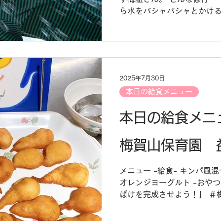
ら水をバシャバシャとかける
のを浮かべてみました。 牛
り、ボール、フープ・・・
沈んでいました...
2025年7月30日
本日の給食メニュー
本日の給食メニュー
梅賀山保育園 
メニュー -給食- キンパ風
オレンジヨーグルト -おやつ
ばけを完成させよう！」 ＃
山保育園 ＃益田市保育園 ＃
園給食