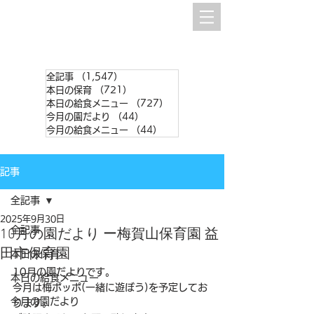
全記事
（1,547）
1,547件の記事
本日の保育
（721）
721件の記事
本日の給食メニュー
（727）
727件の記事
今月の園だより
（44）
44件の記事
今月の給食メニュー
（44）
44件の記事
記事
全記事
2025年9月30日
全記事
10月の園だより ー梅賀山保育園 益
田市保育園
本日の保育
10月の園だよりです。
本日の給食メニュー
今月は梅ポッポ(一緒に遊ぼう)を予定してお
今月の園だより
ります。