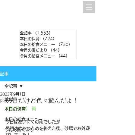
全記事
（1,553）
1,553件の記事
本日の保育
（724）
724件の記事
本日の給食メニュー
（730）
730件の記事
今月の園だより
（44）
44件の記事
今月の給食メニュー
（44）
44件の記事
記事
全記事
2023年9月1日
全記事
雨の日だけど色々遊んだよ！
9月1日(金)　雨
本日の保育
本日の給食メニュー
今日はあいにくの雨でしたが
月初めのおつとめを終えた後、砂場でお外遊
今月の園だより