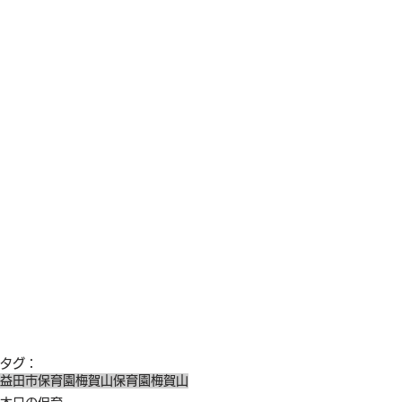
タグ：
益田市保育園
梅賀山保育園
梅賀山