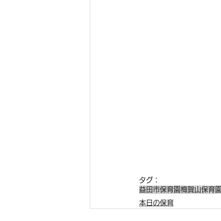
タグ：
益田市保育園
梅賀山保育
本日の保育