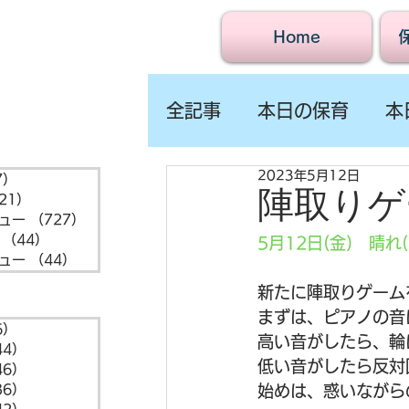
Home
全記事
本日の保育
本
2023年5月12日
7）
1,547件の記事
陣取りゲ
21）
721件の記事
ュー
（727）
727件の記事
（44）
44件の記事
5月12日(金)　晴れ(
ュー
（44）
44件の記事
新たに陣取りゲーム
まずは、ピアノの音
6）
6件の記事
高い音がしたら、輪
44）
44件の記事
低い音がしたら反対
46）
46件の記事
36）
36件の記事
始めは、惑いながら