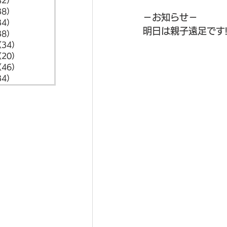
42）
42件の記事
38）
38件の記事
－お知らせ－
34）
34件の記事
明日は親子遠足です!
38）
38件の記事
（34）
34件の記事
（20）
20件の記事
（46）
46件の記事
34）
34件の記事