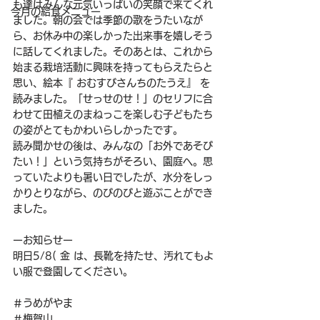
も達はみんな元気いっぱいの笑顔で来てくれ
今月の給食メニュー
ました。朝の会では季節の歌をうたいなが
ら、お休み中の楽しかった出来事を嬉しそう
に話してくれました。そのあとは、これから
始まる栽培活動に興味を持ってもらえたらと
思い、絵本『 おむすびさんちのたうえ』 を
読みました。「せっせのせ！」のセリフに合
わせて田植えのまねっこを楽しむ子どもたち
の姿がとてもかわいらしかったです。
読み聞かせの後は、みんなの「お外であそび
たい！」という気持ちがそろい、園庭へ。思
っていたよりも暑い日でしたが、水分をしっ
かりとりながら、のびのびと遊ぶことができ
ました。
ーお知らせー
明日5/8( 金 は、長靴を持たせ、汚れてもよ
い服で登園してください。
＃うめがやま
＃梅賀山