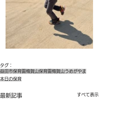
タグ：
益田市保育園
梅賀山保育園
梅賀山
うめがやま
本日の保育
すべて表示
最新記事