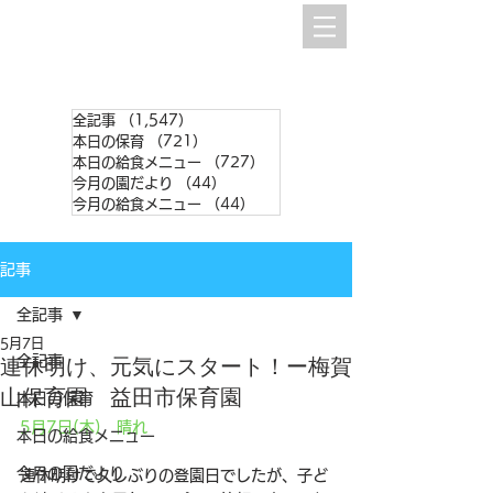
全記事
（1,547）
1,547件の記事
本日の保育
（721）
721件の記事
本日の給食メニュー
（727）
727件の記事
今月の園だより
（44）
44件の記事
今月の給食メニュー
（44）
44件の記事
記事
全記事
5月7日
全記事
連休明け、元気にスタート！ー梅賀
山保育園 益田市保育園
本日の保育
5月7日(木)　晴れ
本日の給食メニュー
今月の園だより
連休明けで久しぶりの登園日でしたが、子ど