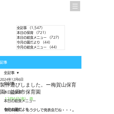
全記事
（1,547）
1,547件の記事
本日の保育
（721）
721件の記事
本日の給食メニュー
（727）
727件の記事
今月の園だより
（44）
44件の記事
今月の給食メニュー
（44）
44件の記事
記事
全記事
2024年12月6日
全記事
製作遊びしました。ー梅賀山保育
園 益田市保育園
本日の保育
12月6日(金)　雨
本日の給食メニュー
今月の園だより
朝の時間に、もう少しで発表会だね・・・。