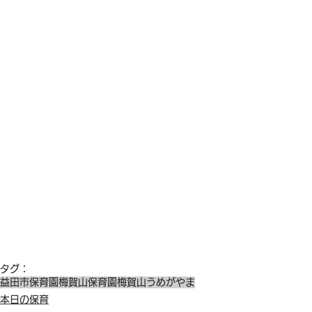
タグ：
益田市保育園
梅賀山保育園
梅賀山
うめがやま
本日の保育