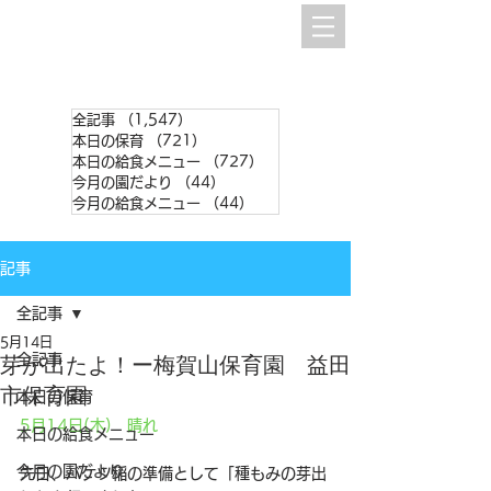
全記事
（1,547）
1,547件の記事
本日の保育
（721）
721件の記事
本日の給食メニュー
（727）
727件の記事
今月の園だより
（44）
44件の記事
今月の給食メニュー
（44）
44件の記事
記事
全記事
5月14日
全記事
芽が出たよ！ー梅賀山保育園 益田
市保育園
本日の保育
5月14日(木)　晴れ
本日の給食メニュー
今月の園だより
先日、バケツ稲の準備として「種もみの芽出