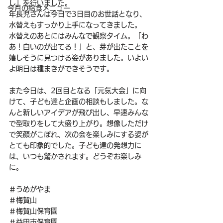
し」を行いました。
今月の給食メニュー
年長児さんは今日で3日目のお世話となり、
水替えもすっかり上手になってきました。
水替えのあとにはみんなで観察タイム。「わ
あ！白いのが出てる！」と、芽が出たことを
嬉しそうに見つける姿がありました。いよい
よ明日は種まきができそうです。
また今日は、2回目となる「元気大会」に向
けて、子ども達と企画の相談もしました。な
んと新しいアイデアが飛び出し、早速みんな
で型取りをして大盛り上がり。想像しただけ
で笑顔がこぼれ、次の会を楽しみにする姿が
とても印象的でした。子ども達の発想力に
は、いつも驚かされます。どうぞお楽しみ
に。
＃うめがやま
＃梅賀山
＃梅賀山保育園
＃益田市保育園