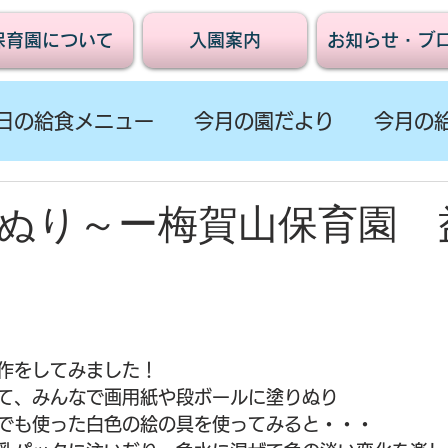
保育園について
入園案内
お知らせ・ブ
日の給食メニュー
今月の園だより
今月の
ぬり～ー梅賀山保育園 
作をしてみました！
て、みんなで画用紙や段ボールに塗りぬり
でも使った白色の絵の具を使ってみると・・・