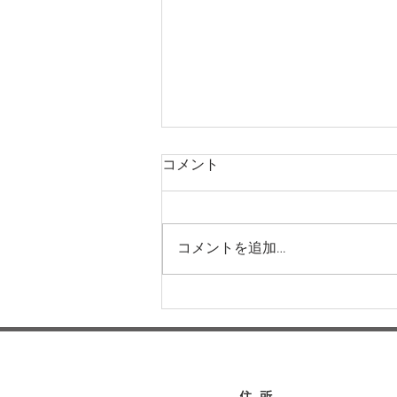
コメント
コメントを追加…
運動会に向けてー梅賀山保育
園 益田市保育園
住所