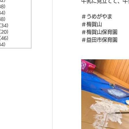
42）
42件の記事
牛乳に見立てて、牛
38）
38件の記事
34）
34件の記事
＃うめがやま
38）
38件の記事
＃梅賀山
（34）
34件の記事
＃梅賀山保育園
（20）
20件の記事
（46）
46件の記事
＃益田市保育園
34）
34件の記事