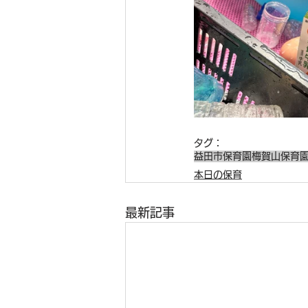
タグ：
益田市保育園
梅賀山保育
本日の保育
最新記事