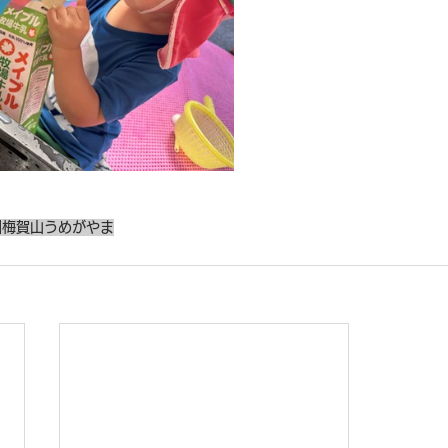
園
梅賀山
うめがやま