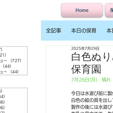
Home
全記事
本日の保育
本
2025年7月29日
7）
1,547件の記事
白色ぬり
21）
721件の記事
ュー
（727）
727件の記事
保育園
（44）
44件の記事
ュー
（44）
44件の記事
7月28日(月)　晴れ
6）
6件の記事
今日は水遊び前に製
44）
44件の記事
白色の絵の具を出し
46）
46件の記事
製作の後には水遊び
36）
36件の記事