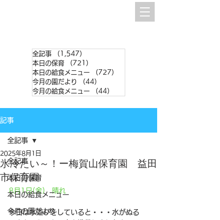
全記事
（1,547）
1,547件の記事
本日の保育
（721）
721件の記事
本日の給食メニュー
（727）
727件の記事
今月の園だより
（44）
44件の記事
今月の給食メニュー
（44）
44件の記事
記事
全記事
2025年8月1日
全記事
氷冷たい～！ー梅賀山保育園 益田
市保育園
本日の保育
8月1日(金)　晴れ
本日の給食メニュー
今月の園だより
今日は水遊びをしていると・・・水がぬる