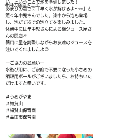
い！ということで氷を準備しました！
今月の給食メニュー
あまりの暑さに「早く氷が解けるよ～👀」と
驚く年中児さんでした。途中から泡も登場
し、泡だて器での泡立てを楽しみました。
休憩中には年中児さんによる梅ジュース屋さ
んの開店🎉
器用に量を調整しながらお友達のジュースを
注いでくれましたよ😊
ーご協力のお願いー
水遊び用に、ご家庭で不要になった小さめの
調理用ボールがございましたら、お持ちいた
だけますと幸いです。
＃うめがやま
＃梅賀山
＃梅賀山保育園
＃益田市保育園