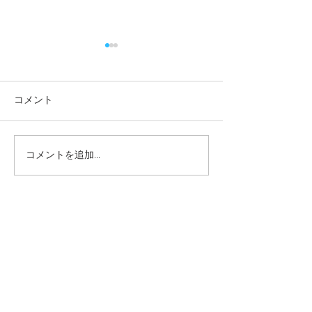
コメント
コメントを追加…
一緒に遊べてうれしい
やってみよう！
ね！ー梅賀山保育園 益
ー梅賀山保育園
田市保育園
保育園
2026年8月
（6）
6件の記事
2026年7月
（44）
44件の記事
2026年6月
（46）
46件の記事
2026年5月
（36）
36件の記事
2026年4月
（42）
42件の記事
2026年3月
（38）
38件の記事