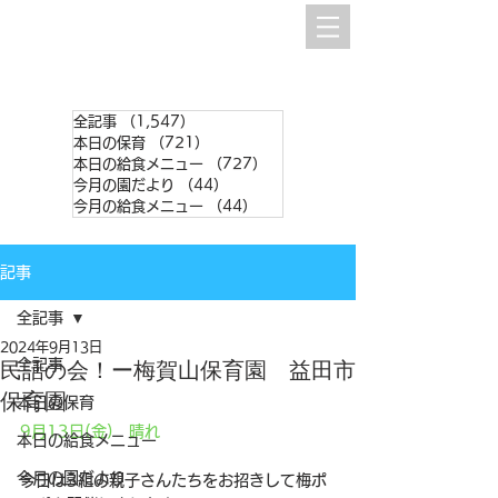
全記事
（1,547）
1,547件の記事
本日の保育
（721）
721件の記事
本日の給食メニュー
（727）
727件の記事
今月の園だより
（44）
44件の記事
今月の給食メニュー
（44）
44件の記事
記事
全記事
2024年9月13日
全記事
民話の会！ー梅賀山保育園 益田市
保育園
本日の保育
9月13日(金)　晴れ
本日の給食メニュー
今月の園だより
今日は3組の親子さんたちをお招きして梅ポ