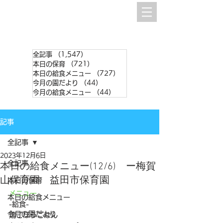
全記事
（1,547）
1,547件の記事
本日の保育
（721）
721件の記事
本日の給食メニュー
（727）
727件の記事
今月の園だより
（44）
44件の記事
今月の給食メニュー
（44）
44件の記事
記事
全記事
2023年12月6日
全記事
本日の給食メニュー(12/6) ー梅賀
山保育園 益田市保育園
本日の保育
メニュー
本日の給食メニュー
-給食-
今月の園だより
鶏ごぼうごはん