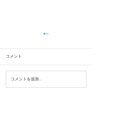
コメント
コメントを追加…
本日の給食メニュー
本日の給食メニ
(08/03) ー梅賀山保育園
(07/31) ー
益田市保育園
益田市保育園
2026年8月
（6）
6件の記事
2026年7月
（44）
44件の記事
2026年6月
（46）
46件の記事
2026年5月
（36）
36件の記事