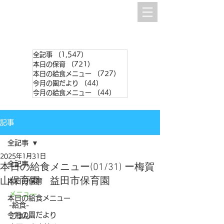
全記事
（1,547）
1,547件の記事
本日の保育
（721）
721件の記事
本日の給食メニュー
（727）
727件の記事
今月の園だより
（44）
44件の記事
今月の給食メニュー
（44）
44件の記事
記事
全記事
2025年1月31日
全記事
本日の給食メニュー(01/31) ー梅賀
山保育園 益田市保育園
本日の保育
メニュー
本日の給食メニュー
-給食- 
今月の園だより
ごはん