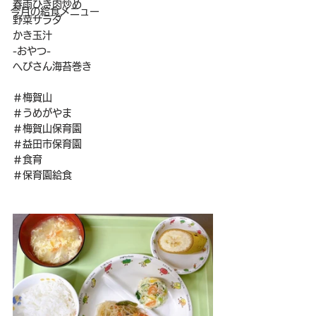
春雨ひき肉炒め
今月の給食メニュー
野菜サラダ
かき玉汁
-おやつ-
へびさん海苔巻き
＃梅賀山
＃うめがやま
＃梅賀山保育園
＃益田市保育園
＃食育
＃保育園給食