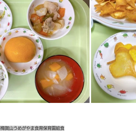
園
梅賀山
うめがやま
食育
保育園給食