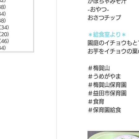
42）
42件の記事
かぼちゃみそ汁
38）
38件の記事
-おやつ-
34）
34件の記事
おさつチップ
38）
38件の記事
（34）
34件の記事
＊給食室より＊
（20）
20件の記事
（46）
46件の記事
園庭のイチョウもと
34）
34件の記事
お芋をイチョウの葉
＃梅賀山
＃うめがやま
＃梅賀山保育園
＃益田市保育園
＃食育
＃保育園給食