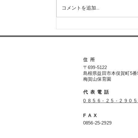
コメントを追加…
本日の給食メニュー(08/04)
ー梅賀山保育園 益田市保育
園
住所
〒699-5122
島根県益田市本俣賀町5番
​​梅賀山保育園
代表電話
​0856-25-290
FAX
​0856-25-2929