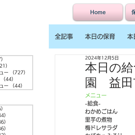
Home
全記事
本日の保育
本
2024年12月5日
7）
1,547件の記事
本日の給食
21）
721件の記事
ュー
（727）
727件の記事
園 益田
（44）
44件の記事
ュー
（44）
44件の記事
メニュー
-給食-
6）
6件の記事
わかめごはん
44）
44件の記事
里芋の煮物
46）
46件の記事
梅ドレサラダ
36）
36件の記事