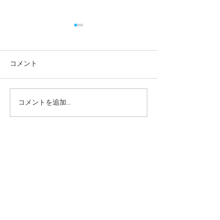
コメント
コメントを追加…
本日の給食メニュー
本日の給食メニ
(08/03) ー梅賀山保育園
(07/31) ー
益田市保育園
益田市保育園
2026年8月
（6）
6件の記事
2026年7月
（44）
44件の記事
2026年6月
（46）
46件の記事
2026年5月
（36）
36件の記事
2026年4月
（42）
42件の記事
2026年3月
（38）
38件の記事
2026年2月
（34）
34件の記事