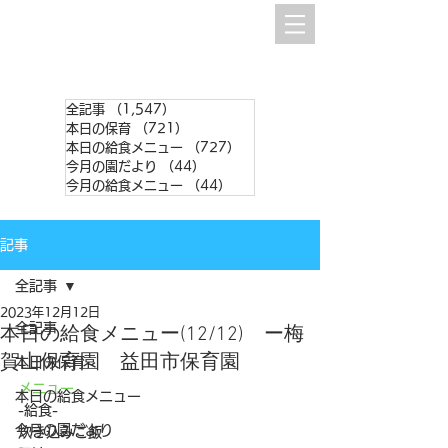
全記事
（1,547）
1,547件の記事
本日の保育
（721）
721件の記事
本日の給食メニュー
（727）
727件の記事
今月の園だより
（44）
44件の記事
今月の給食メニュー
（44）
44件の記事
記事
全記事
2023年12月12日
全記事
本日の給食メニュー(12/12) ー梅
賀山保育園 益田市保育園
本日の保育
メニュー
本日の給食メニュー
-給食-
今月の園だより
炊き込みご飯