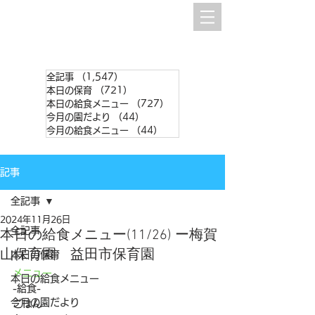
全記事
（1,547）
1,547件の記事
本日の保育
（721）
721件の記事
本日の給食メニュー
（727）
727件の記事
今月の園だより
（44）
44件の記事
今月の給食メニュー
（44）
44件の記事
記事
全記事
2024年11月26日
全記事
本日の給食メニュー(11/26) ー梅賀
山保育園 益田市保育園
本日の保育
メニュー
本日の給食メニュー
-給食-
今月の園だより
ごはん