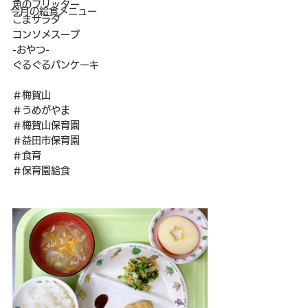
魚のフリッター
今月の給食メニュー
ごまサラダ
コンソメスープ
-おやつ-
ぐるぐるパンケーキ
＃梅賀山
＃うめがやま
＃梅賀山保育園
＃益田市保育園
＃食育
＃保育園給食