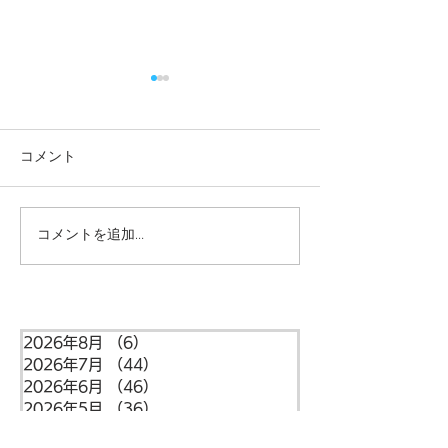
コメント
コメントを追加…
本日の給食メニュー
本日の給食メニ
(08/03) ー梅賀山保育園
(07/31) ー
益田市保育園
益田市保育園
2026年8月
（6）
6件の記事
2026年7月
（44）
44件の記事
2026年6月
（46）
46件の記事
2026年5月
（36）
36件の記事
2026年4月
（42）
42件の記事