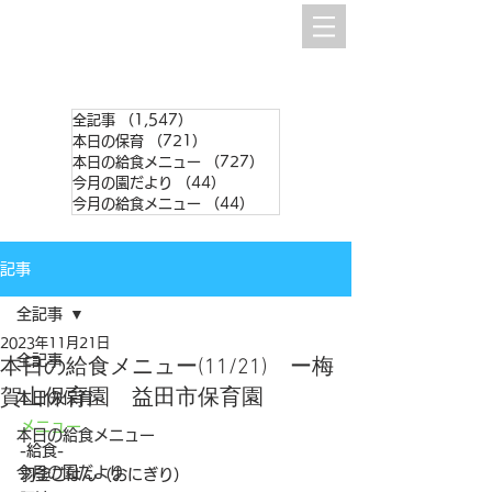
全記事
（1,547）
1,547件の記事
本日の保育
（721）
721件の記事
本日の給食メニュー
（727）
727件の記事
今月の園だより
（44）
44件の記事
今月の給食メニュー
（44）
44件の記事
記事
全記事
2023年11月21日
全記事
本日の給食メニュー(11/21) ー梅
賀山保育園 益田市保育園
本日の保育
メニュー
本日の給食メニュー
-給食-
今月の園だより
羽釜ごはん（おにぎり）