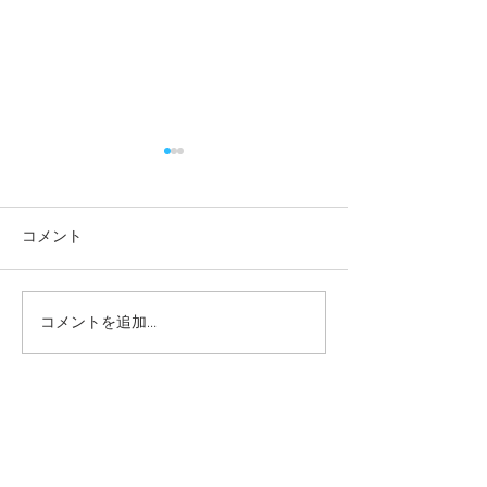
コメント
コメントを追加…
本日の給食メニュー
本日の給食メニ
(08/03) ー梅賀山保育園
(07/31) ー
益田市保育園
益田市保育園
2026年8月
（6）
6件の記事
2026年7月
（44）
44件の記事
2026年6月
（46）
46件の記事