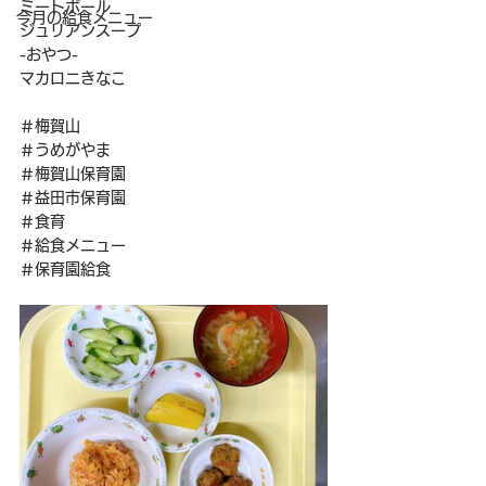
ミートボール
今月の給食メニュー
ジュリアンスープ
-おやつ-
マカロニきなこ
＃梅賀山
＃うめがやま
＃梅賀山保育園
＃益田市保育園
＃食育
＃給食メニュー
＃保育園給食