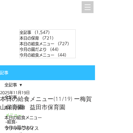
全記事
（1,547）
1,547件の記事
本日の保育
（721）
721件の記事
本日の給食メニュー
（727）
727件の記事
今月の園だより
（44）
44件の記事
今月の給食メニュー
（44）
44件の記事
記事
全記事
2025年11月19日
全記事
本日の給食メニュー(11/19) ー梅賀
山保育園 益田市保育園
本日の保育
メニュー
本日の給食メニュー
-給食-
今月の園だより
ケチャップライス