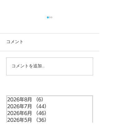
コメント
コメントを追加…
本日の給食メニュー
本日の給食メニ
(08/03) ー梅賀山保育園
(07/31) ー
益田市保育園
益田市保育園
2026年8月
（6）
6件の記事
2026年7月
（44）
44件の記事
2026年6月
（46）
46件の記事
2026年5月
（36）
36件の記事
2026年4月
（42）
42件の記事
2026年3月
（38）
38件の記事