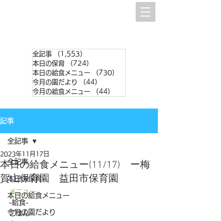
全記事
（1,553）
1,553件の記事
本日の保育
（724）
724件の記事
本日の給食メニュー
（730）
730件の記事
今月の園だより
（44）
44件の記事
今月の給食メニュー
（44）
44件の記事
記事
全記事
2023年11月17日
全記事
本日の給食メニュー(11/17) ー梅
賀山保育園 益田市保育園
本日の保育
メニュー
本日の給食メニュー
-給食-
今月の園だより
ごはん