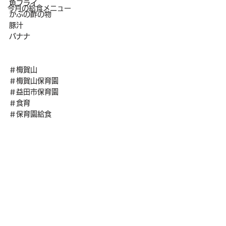
魚フライ
今月の給食メニュー
かぶの酢の物
豚汁
バナナ
＃梅賀山
＃梅賀山保育園
＃益田市保育園
＃食育
＃保育園給食