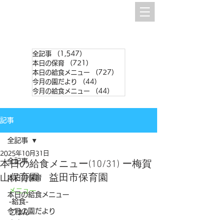
全記事
（1,547）
1,547件の記事
本日の保育
（721）
721件の記事
本日の給食メニュー
（727）
727件の記事
今月の園だより
（44）
44件の記事
今月の給食メニュー
（44）
44件の記事
記事
全記事
2025年10月31日
全記事
本日の給食メニュー(10/31) ー梅賀
山保育園 益田市保育園
本日の保育
メニュー
本日の給食メニュー
-給食-
今月の園だより
ごはん