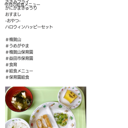
ささみフライ
今月の給食メニュー
かにかまきゅうり
おすまし
-おやつ-
ハロウィンハッピーセット
＃梅賀山
＃うめがやま
＃梅賀山保育園
＃益田市保育園
＃食育
＃給食メニュー
＃保育園給食