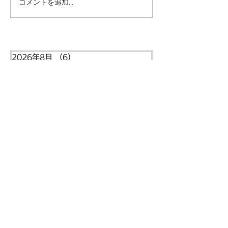
コメントを追加…
本日の給食メニュー
本日の給食メニ
(08/03) ー梅賀山保育園
(07/31) ー
益田市保育園
益田市保育園
2026年8月
（6）
6件の記事
2026年7月
（44）
44件の記事
2026年6月
（46）
46件の記事
2026年5月
（36）
36件の記事
2026年4月
（42）
42件の記事
2026年3月
（38）
38件の記事
2026年2月
（34）
34件の記事
2026年1月
（38）
38件の記事
2025年12月
（34）
34件の記事
2025年11月
（20）
20件の記事
2025年10月
（46）
46件の記事
2025年9月
（34）
34件の記事
住所
〒699-5122
島根県益田市本俣賀町5番地
​​梅賀山保育園