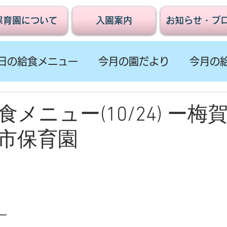
保育園について
入園案内
お知らせ・ブ
日の給食メニュー
今月の園だより
今月の
メニュー(10/24) ー梅
市保育園
ー