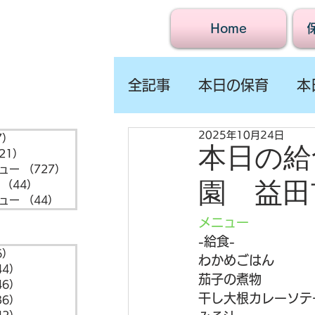
Home
全記事
本日の保育
本
2025年10月24日
7）
1,547件の記事
本日の給食
21）
721件の記事
ュー
（727）
727件の記事
園 益田
（44）
44件の記事
ュー
（44）
44件の記事
メニュー
-給食- 
6）
6件の記事
わかめごはん
44）
44件の記事
茄子の煮物
46）
46件の記事
干し大根カレーソテ
36）
36件の記事