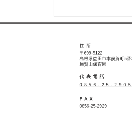
本日の給食メニュー(08/04)
ー梅賀山保育園 益田市保育
園
住所
〒699-5122
島根県益田市本俣賀町5番
​​梅賀山保育園
代表電話
​0856-25-290
FAX
​0856-25-2929