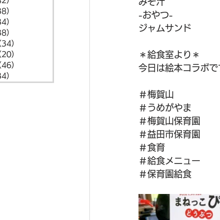
42）
42件の記事
みそ汁
38）
38件の記事
-おやつ-
34）
34件の記事
ジャムサンド
38）
38件の記事
（34）
34件の記事
＊給食室より＊
（20）
20件の記事
（46）
46件の記事
今日は絵本コラボで
34）
34件の記事
＃梅賀山
＃うめがやま
＃梅賀山保育園
＃益田市保育園
＃食育
＃給食メニュー
＃保育園給食