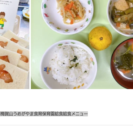
園
梅賀山
うめがやま
食育
保育園給食
給食メニュー