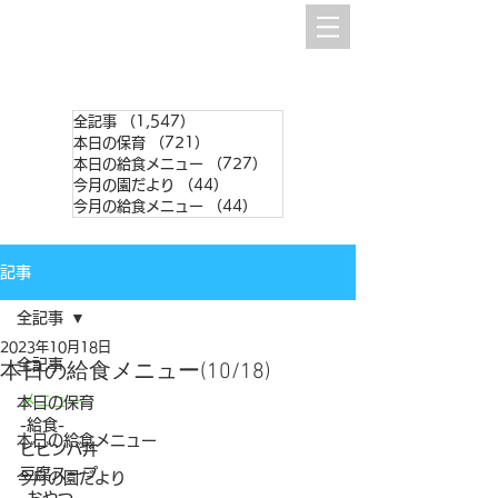
全記事
（1,547）
1,547件の記事
本日の保育
（721）
721件の記事
本日の給食メニュー
（727）
727件の記事
今月の園だより
（44）
44件の記事
今月の給食メニュー
（44）
44件の記事
記事
全記事
2023年10月18日
全記事
本日の給食メニュー(10/18)
メニュー
本日の保育
-給食-
本日の給食メニュー
ビビンバ丼
豆腐スープ
今月の園だより