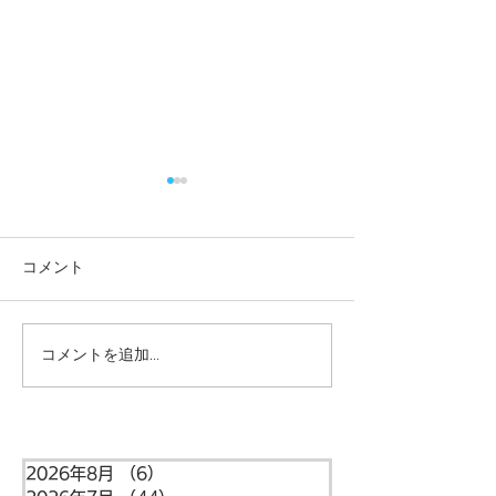
コメント
コメントを追加…
本日の給食メニュー
本日の給食メニ
(08/03) ー梅賀山保育園
(07/31) ー
益田市保育園
益田市保育園
2026年8月
（6）
6件の記事