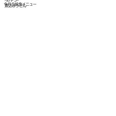
-おやつ-
今月の給食メニュー
煮込みうどん