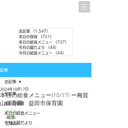
全記事
（1,547）
1,547件の記事
本日の保育
（721）
721件の記事
本日の給食メニュー
（727）
727件の記事
今月の園だより
（44）
44件の記事
今月の給食メニュー
（44）
44件の記事
記事
全記事
2024年10月17日
全記事
本日の給食メニュー(10/17) ー梅賀
山保育園 益田市保育園
本日の保育
メニュー
本日の給食メニュー
-給食-
今月の園だより
ごはん