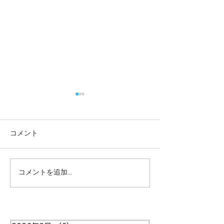
コメント
コメントを追加…
本日の給食メニュー
本日の給食メニ
(08/03) ー梅賀山保育園
(07/31) ー
益田市保育園
益田市保育園