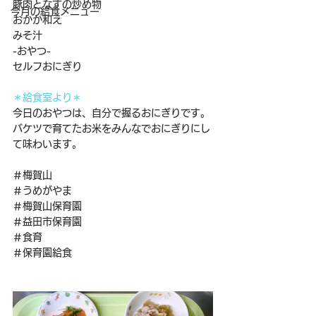
豚肉となすの炒め物
今月の給食メニュー
おかか和え
みそ汁
-おやつ-
セルフおにぎり
＊給食室より＊
今日のおやつは、自分で握るおにぎりです。
バケツで育てたお米をみんなでおにぎりにし
て味わいます。
＃梅賀山
＃うめがやま
＃梅賀山保育園
＃益田市保育園
＃食育
＃保育園給食