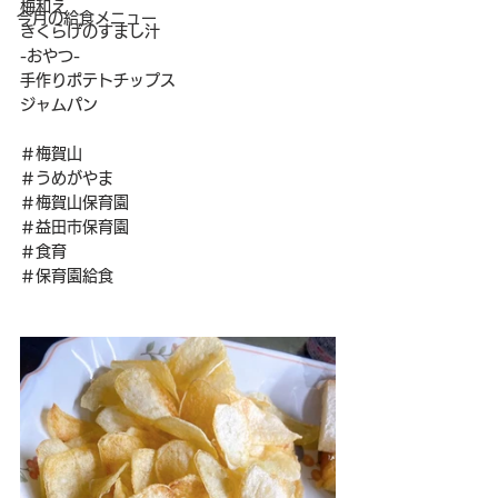
梅和え
今月の給食メニュー
きくらげのすまし汁
-おやつ-
手作りポテトチップス
ジャムパン
＃梅賀山
＃うめがやま
＃梅賀山保育園
＃益田市保育園
＃食育
＃保育園給食