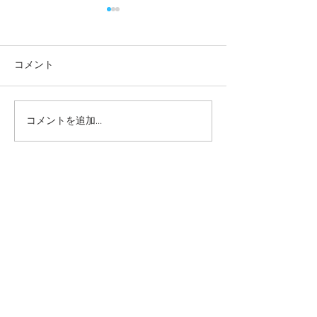
コメント
コメントを追加…
本日の給食メニュー
本日の給食メニ
(08/03) ー梅賀山保育園
(07/31) ー
益田市保育園
益田市保育園
2026年8月
（6）
6件の記事
2026年7月
（44）
44件の記事
2026年6月
（46）
46件の記事
2026年5月
（36）
36件の記事
2026年4月
（42）
42件の記事
2026年3月
（38）
38件の記事
2026年2月
（34）
34件の記事
2026年1月
（38）
38件の記事