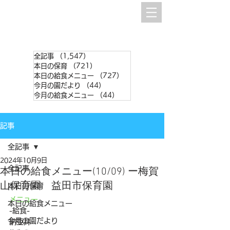
全記事
（1,547）
1,547件の記事
本日の保育
（721）
721件の記事
本日の給食メニュー
（727）
727件の記事
今月の園だより
（44）
44件の記事
今月の給食メニュー
（44）
44件の記事
記事
全記事
2024年10月9日
全記事
本日の給食メニュー(10/09) ー梅賀
山保育園 益田市保育園
本日の保育
メニュー
本日の給食メニュー
-給食-
今月の園だより
納豆丼