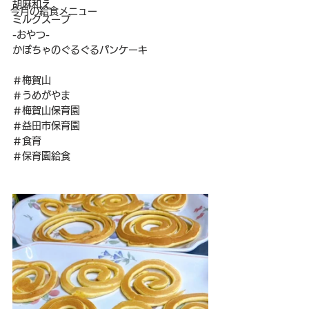
胡麻和え
今月の給食メニュー
ミルクスープ
-おやつ-
かぼちゃのぐるぐるパンケーキ
＃梅賀山
＃うめがやま
＃梅賀山保育園
＃益田市保育園
＃食育
＃保育園給食