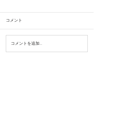
コメント
コメントを追加…
本日の給食メニュー
本日の給食メニ
(08/03) ー梅賀山保育園
(07/31) ー
益田市保育園
益田市保育園
2026年8月
（6）
6件の記事
2026年7月
（44）
44件の記事
2026年6月
（46）
46件の記事
2026年5月
（36）
36件の記事
2026年4月
（42）
42件の記事
2026年3月
（38）
38件の記事
2026年2月
（34）
34件の記事
2026年1月
（38）
38件の記事
2025年12月
（34）
34件の記事