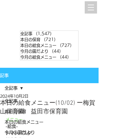
全記事
（1,547）
1,547件の記事
本日の保育
（721）
721件の記事
本日の給食メニュー
（727）
727件の記事
今月の園だより
（44）
44件の記事
今月の給食メニュー
（44）
44件の記事
記事
全記事
2024年10月2日
全記事
本日の給食メニュー(10/02) ー梅賀
山保育園 益田市保育園
本日の保育
メニュー
本日の給食メニュー
-給食-
今月の園だより
トマトパスタ