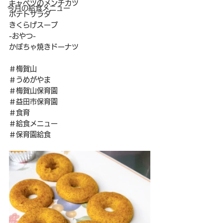
キャベツのメンチカツ
今月の給食メニュー
ポテトサラダ
きくらげスープ
-おやつ-
かぼちゃ焼きドーナツ
＃梅賀山
＃うめがやま
＃梅賀山保育園
＃益田市保育園
＃食育
＃給食メニュー
＃保育園給食