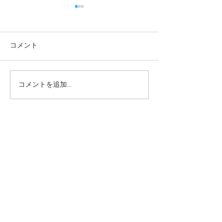
コメント
コメントを追加…
本日の給食メニュー
本日の給食メニ
(08/06) ー梅賀山保育園
(08/05) ー
益田市保育園
益田市保育園
2026年8月
（12）
12件の記事
2026年7月
（44）
44件の記事
2026年6月
（46）
46件の記事
2026年5月
（36）
36件の記事
2026年4月
（42）
42件の記事
2026年3月
（38）
38件の記事
2026年2月
（34）
34件の記事
2026年1月
（38）
38件の記事