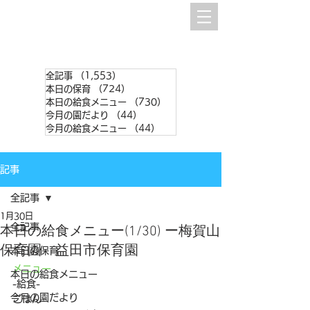
全記事
（1,553）
1,553件の記事
本日の保育
（724）
724件の記事
本日の給食メニュー
（730）
730件の記事
今月の園だより
（44）
44件の記事
今月の給食メニュー
（44）
44件の記事
記事
全記事
1月30日
全記事
本日の給食メニュー(1/30) ー梅賀山
保育園 益田市保育園
本日の保育
メニュー
本日の給食メニュー
-給食-
今月の園だより
ごはん