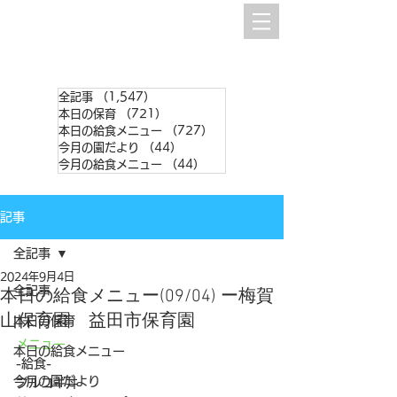
全記事
（1,547）
1,547件の記事
本日の保育
（721）
721件の記事
本日の給食メニュー
（727）
727件の記事
今月の園だより
（44）
44件の記事
今月の給食メニュー
（44）
44件の記事
記事
全記事
2024年9月4日
全記事
本日の給食メニュー(09/04) ー梅賀
山保育園 益田市保育園
本日の保育
メニュー
本日の給食メニュー
-給食-
今月の園だより
プルコギ丼