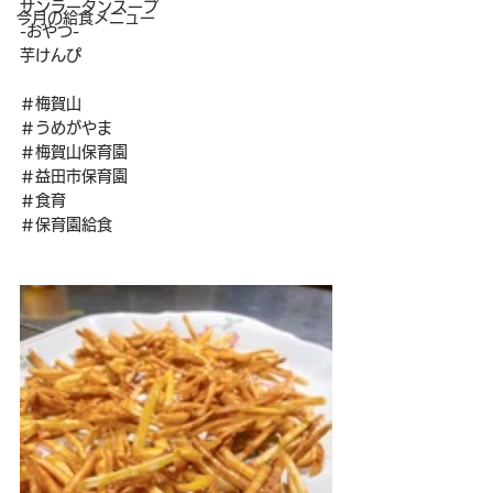
サンラータンスープ
今月の給食メニュー
-おやつ-
芋けんぴ
＃梅賀山
＃うめがやま
＃梅賀山保育園
＃益田市保育園
＃食育
＃保育園給食