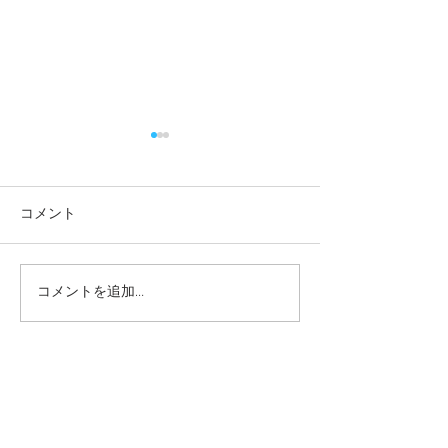
コメント
コメントを追加…
本日の給食メニュー
本日の給食メニ
(08/03) ー梅賀山保育園
(07/31) ー
益田市保育園
益田市保育園
2026年8月
（6）
6件の記事
2026年7月
（44）
44件の記事
2026年6月
（46）
46件の記事