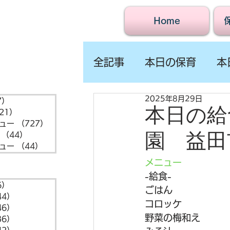
Home
全記事
本日の保育
本
2025年8月29日
7）
1,547件の記事
本日の給食
21）
721件の記事
ュー
（727）
727件の記事
園 益田
（44）
44件の記事
ュー
（44）
44件の記事
メニュー
-給食- 
6）
6件の記事
ごはん
44）
44件の記事
コロッケ
46）
46件の記事
野菜の梅和え
36）
36件の記事