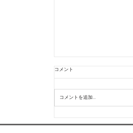
コメント
コメントを追加…
本日の給食メニュー(08/04)
ー梅賀山保育園 益田市保育
園