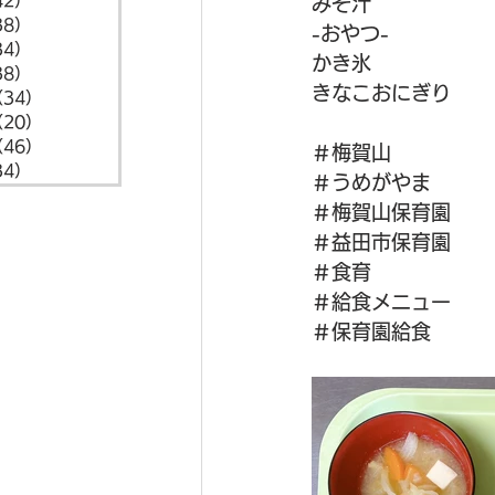
42）
42件の記事
みそ汁
38）
38件の記事
-おやつ-
34）
34件の記事
かき氷
38）
38件の記事
きなこおにぎり
（34）
34件の記事
（20）
20件の記事
（46）
46件の記事
＃梅賀山
34）
34件の記事
＃うめがやま
＃梅賀山保育園
＃益田市保育園
＃食育
＃給食メニュー
＃保育園給食