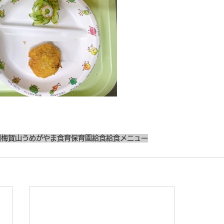
園
梅賀山
うめがやま
食育
保育園給食
給食メニュー