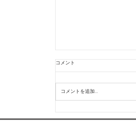
コメント
コメントを追加…
本日の給食メニュー(08/04)
ー梅賀山保育園 益田市保育
園