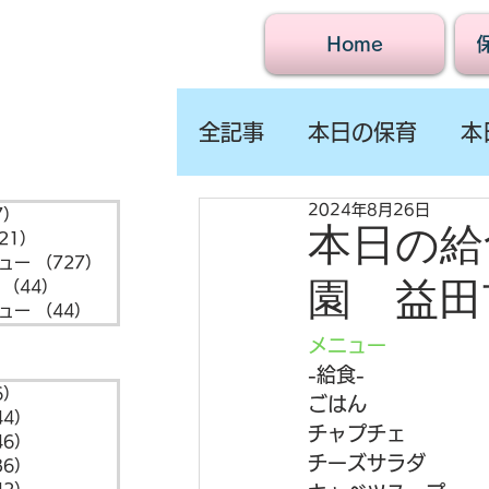
Home
全記事
本日の保育
本
2024年8月26日
7）
1,547件の記事
本日の給食
21）
721件の記事
ュー
（727）
727件の記事
園 益田
（44）
44件の記事
ュー
（44）
44件の記事
メニュー
-給食-
6）
6件の記事
ごはん
44）
44件の記事
チャプチェ
46）
46件の記事
チーズサラダ
36）
36件の記事