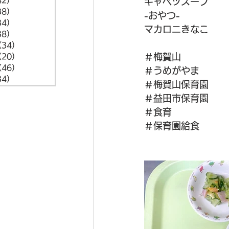
42）
42件の記事
キャベツスープ
38）
38件の記事
-おやつ-
34）
34件の記事
マカロニきなこ
38）
38件の記事
（34）
34件の記事
＃梅賀山
（20）
20件の記事
（46）
46件の記事
＃うめがやま
34）
34件の記事
＃梅賀山保育園
＃益田市保育園
＃食育
＃保育園給食