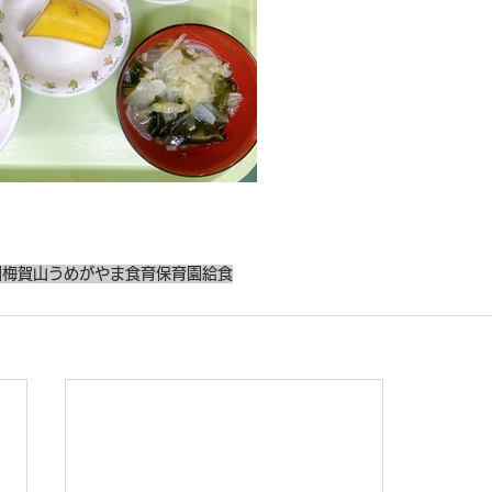
園
梅賀山
うめがやま
食育
保育園給食