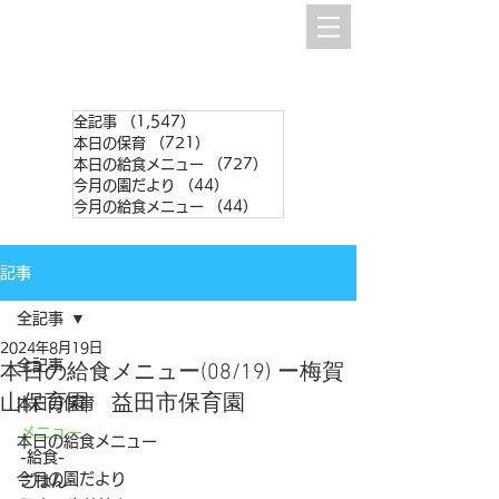
全記事
（1,547）
1,547件の記事
本日の保育
（721）
721件の記事
本日の給食メニュー
（727）
727件の記事
今月の園だより
（44）
44件の記事
今月の給食メニュー
（44）
44件の記事
記事
全記事
2024年8月19日
全記事
本日の給食メニュー(08/19) ー梅賀
山保育園 益田市保育園
本日の保育
メニュー
本日の給食メニュー
-給食-
今月の園だより
ごはん