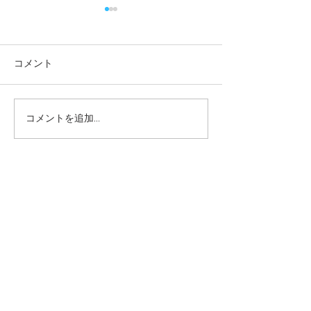
コメント
コメントを追加…
本日の給食メニュー
本日の給食メニ
(08/03) ー梅賀山保育園
(07/31) ー
益田市保育園
益田市保育園
2026年8月
（6）
6件の記事
2026年7月
（44）
44件の記事
2026年6月
（46）
46件の記事
2026年5月
（36）
36件の記事
2026年4月
（42）
42件の記事
2026年3月
（38）
38件の記事
2026年2月
（34）
34件の記事
2026年1月
（38）
38件の記事