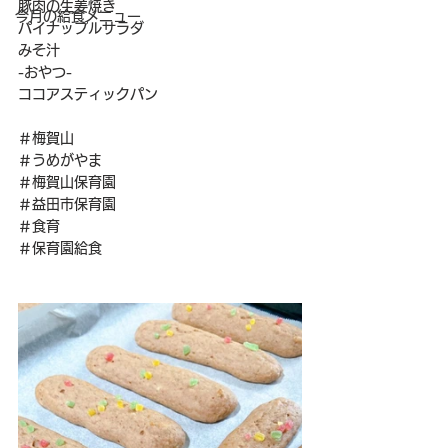
豚肉の生姜焼き
今月の給食メニュー
パイナップルサラダ
みそ汁
-おやつ-
ココアスティックパン
＃梅賀山
＃うめがやま
＃梅賀山保育園
＃益田市保育園
＃食育
＃保育園給食