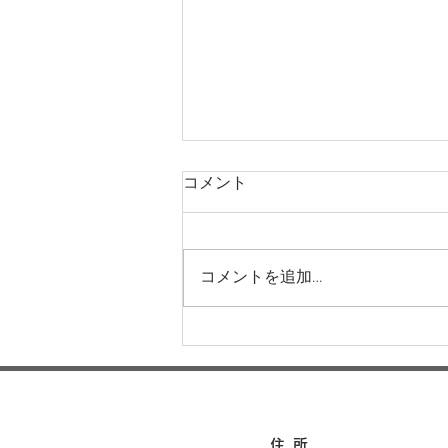
コメント
コメントを追加…
本日の給食メニュー(08/04)
ー梅賀山保育園 益田市保育
園
住所