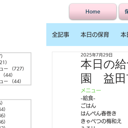
Home
全記事
本日の保育
本
2025年7月29日
7）
1,547件の記事
本日の給食
21）
721件の記事
ュー
（727）
727件の記事
園 益田
（44）
44件の記事
ュー
（44）
44件の記事
メニュー
-給食- 
6）
6件の記事
ごはん
44）
44件の記事
はんぺん春巻き
46）
46件の記事
きゃべつの梅和え
36）
36件の記事