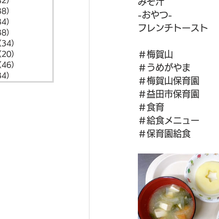
42）
42件の記事
みそ汁
38）
38件の記事
-おやつ-
34）
34件の記事
フレンチトースト
38）
38件の記事
（34）
34件の記事
＃梅賀山
（20）
20件の記事
（46）
46件の記事
＃うめがやま
34）
34件の記事
＃梅賀山保育園
＃益田市保育園
＃食育
＃給食メニュー
＃保育園給食