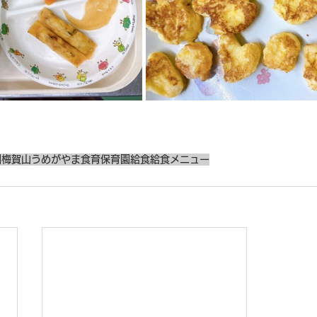
園
梅賀山
うめがやま
食育
保育園給食
給食メニュー