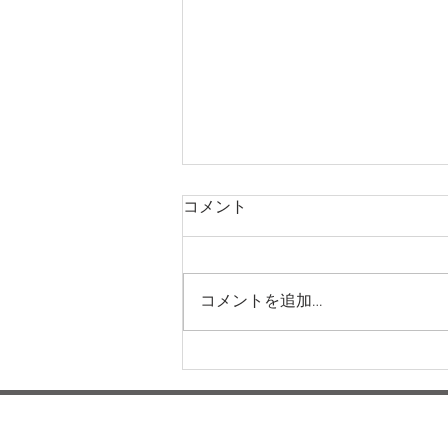
コメント
コメントを追加…
本日の給食メニュー(08/04)
ー梅賀山保育園 益田市保育
園