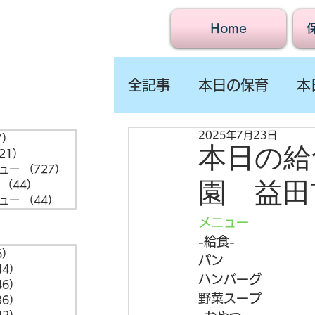
Home
全記事
本日の保育
本
2025年7月23日
7）
1,547件の記事
本日の給食
21）
721件の記事
ュー
（727）
727件の記事
園 益田
（44）
44件の記事
ュー
（44）
44件の記事
メニュー
-給食- 
6）
6件の記事
パン
44）
44件の記事
ハンバーグ
46）
46件の記事
野菜スープ
36）
36件の記事