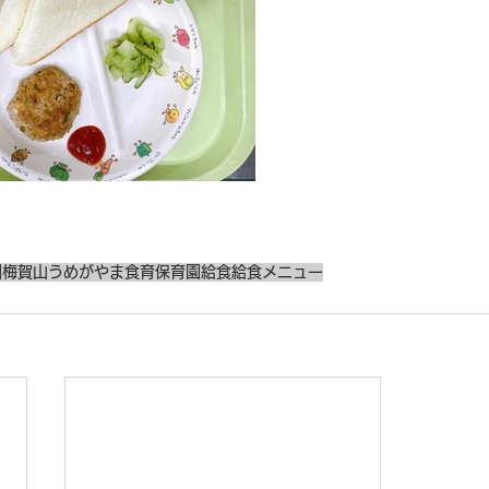
園
梅賀山
うめがやま
食育
保育園給食
給食メニュー