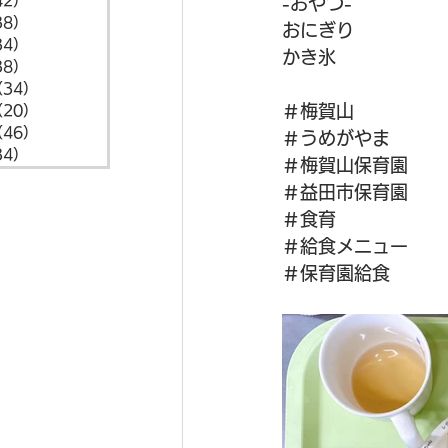
42）
42件の記事
-おやつ-
38）
38件の記事
おにぎり
34）
34件の記事
かき氷
38）
38件の記事
（34）
34件の記事
＃梅賀山
（20）
20件の記事
（46）
46件の記事
＃うめがやま
34）
34件の記事
＃梅賀山保育園
＃益田市保育園
＃食育
＃給食メニュー
＃保育園給食