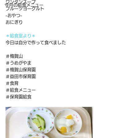
ワンタンスープ
今月の給食メニュー
フルーツヨーグルト
-おやつ-
おにぎり
＊給食室より＊
今日は自分で作って食べました
＃梅賀山
＃うめがやま
＃梅賀山保育園
＃益田市保育園
＃食育
＃給食メニュー
＃保育園給食