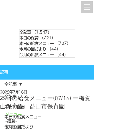
全記事
（1,547）
1,547件の記事
本日の保育
（721）
721件の記事
本日の給食メニュー
（727）
727件の記事
今月の園だより
（44）
44件の記事
今月の給食メニュー
（44）
44件の記事
記事
全記事
2025年7月16日
全記事
本日の給食メニュー(07/16) ー梅賀
山保育園 益田市保育園
本日の保育
メニュー
本日の給食メニュー
-給食- 
今月の園だより
和風スパ