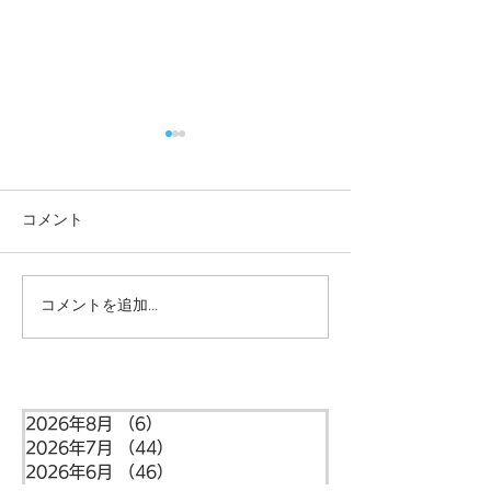
コメント
コメントを追加…
本日の給食メニュー
本日の給食メニ
(08/03) ー梅賀山保育園
(07/31) ー
益田市保育園
益田市保育園
2026年8月
（6）
6件の記事
2026年7月
（44）
44件の記事
2026年6月
（46）
46件の記事