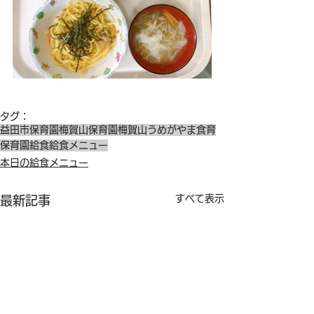
タグ：
益田市保育園
梅賀山保育園
梅賀山
うめがやま
食育
保育園給食
給食メニュー
本日の給食メニュー
すべて表示
最新記事