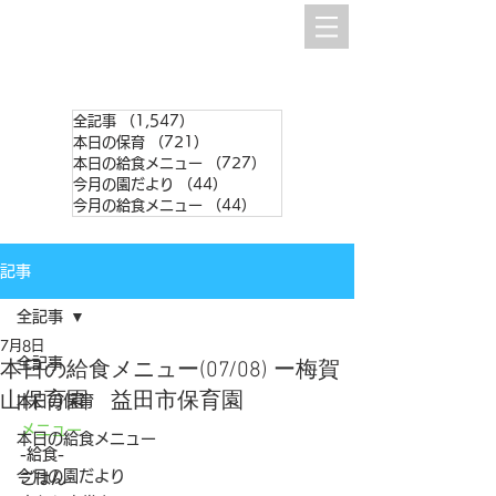
全記事
（1,547）
1,547件の記事
本日の保育
（721）
721件の記事
本日の給食メニュー
（727）
727件の記事
今月の園だより
（44）
44件の記事
今月の給食メニュー
（44）
44件の記事
記事
全記事
7月8日
全記事
本日の給食メニュー(07/08) ー梅賀
山保育園 益田市保育園
本日の保育
メニュー
本日の給食メニュー
-給食-
今月の園だより
ごはん