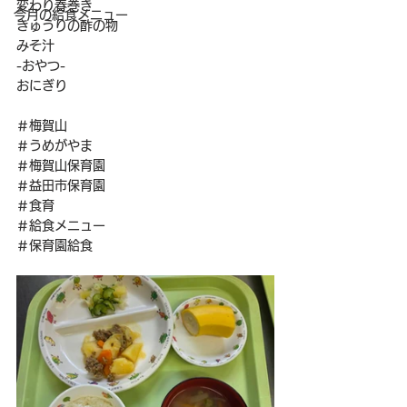
変わり春巻き
今月の給食メニュー
きゅうりの酢の物
みそ汁
-おやつ-
おにぎり
＃梅賀山
＃うめがやま
＃梅賀山保育園
＃益田市保育園
＃食育
＃給食メニュー
＃保育園給食