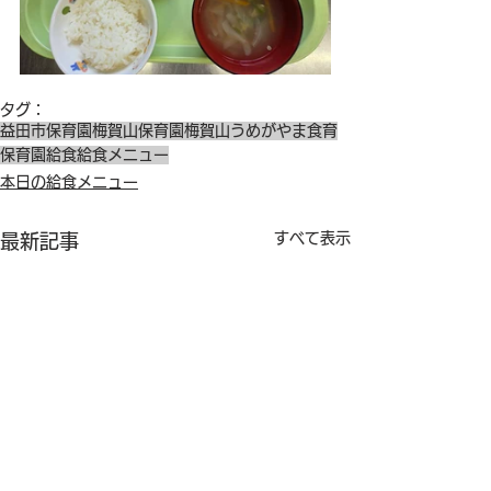
タグ：
益田市保育園
梅賀山保育園
梅賀山
うめがやま
食育
保育園給食
給食メニュー
本日の給食メニュー
すべて表示
最新記事