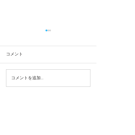
コメント
コメントを追加…
本日の給食メニュー
本日の給食メニ
(08/03) ー梅賀山保育園
(07/31) ー
益田市保育園
益田市保育園
2026年8月
（6）
6件の記事
2026年7月
（44）
44件の記事
2026年6月
（46）
46件の記事
2026年5月
（36）
36件の記事