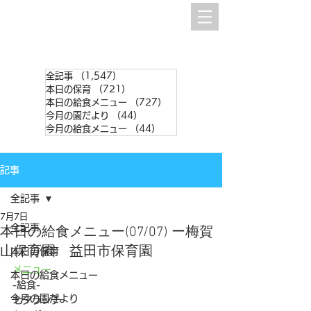
全記事
（1,547）
1,547件の記事
本日の保育
（721）
721件の記事
本日の給食メニュー
（727）
727件の記事
今月の園だより
（44）
44件の記事
今月の給食メニュー
（44）
44件の記事
記事
全記事
7月7日
全記事
本日の給食メニュー(07/07) ー梅賀
山保育園 益田市保育園
本日の保育
メニュー
本日の給食メニュー
-給食-
今月の園だより
七夕ランチ　