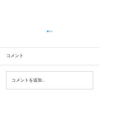
コメント
コメントを追加…
本日の給食メニュー
本日の給食メニ
(08/03) ー梅賀山保育園
(07/31) ー
益田市保育園
益田市保育園
2026年8月
（6）
6件の記事
2026年7月
（44）
44件の記事
2026年6月
（46）
46件の記事
2026年5月
（36）
36件の記事