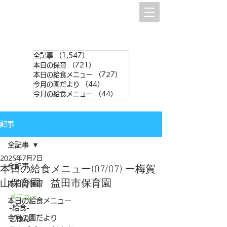
全記事
（1,547）
1,547件の記事
本日の保育
（721）
721件の記事
本日の給食メニュー
（727）
727件の記事
今月の園だより
（44）
44件の記事
今月の給食メニュー
（44）
44件の記事
記事
全記事
2025年7月7日
全記事
本日の給食メニュー(07/07) ー梅賀
山保育園 益田市保育園
本日の保育
メニュー
本日の給食メニュー
-給食- 
今月の園だより
ごはん