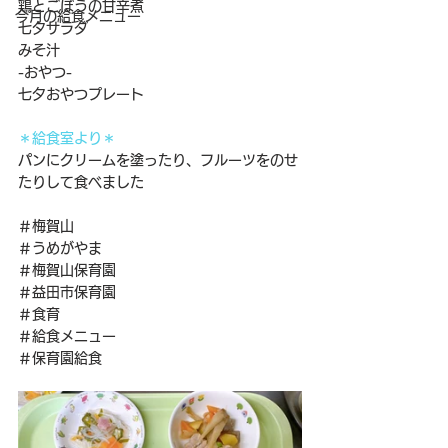
鶏とごぼうの甘辛煮
今月の給食メニュー
七夕サラダ
みそ汁
-おやつ-
七夕おやつプレート
＊給食室より＊
パンにクリームを塗ったり、フルーツをのせ
たりして食べました
＃梅賀山
＃うめがやま
＃梅賀山保育園
＃益田市保育園
＃食育
＃給食メニュー
＃保育園給食