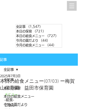
全記事
（1,547）
1,547件の記事
本日の保育
（721）
721件の記事
本日の給食メニュー
（727）
727件の記事
今月の園だより
（44）
44件の記事
今月の給食メニュー
（44）
44件の記事
記事
全記事
2025年7月3日
全記事
本日の給食メニュー(07/03) ー梅賀
山保育園 益田市保育園
本日の保育
メニュー
本日の給食メニュー
-給食- 
今月の園だより
ごはん