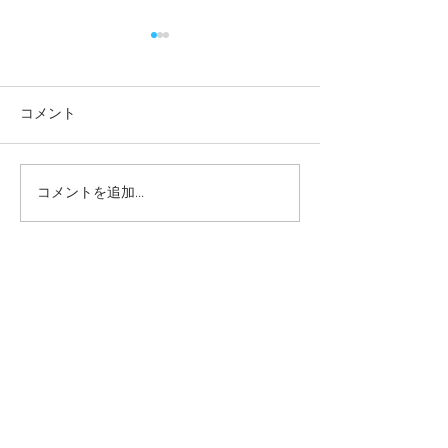
コメント
コメントを追加…
本日の給食メニュー
本日の給食メニ
(08/03) ー梅賀山保育園
(07/31) ー
益田市保育園
益田市保育園
2026年8月
（6）
6件の記事
2026年7月
（44）
44件の記事
2026年6月
（46）
46件の記事
2026年5月
（36）
36件の記事
2026年4月
（42）
42件の記事
2026年3月
（38）
38件の記事
2026年2月
（34）
34件の記事