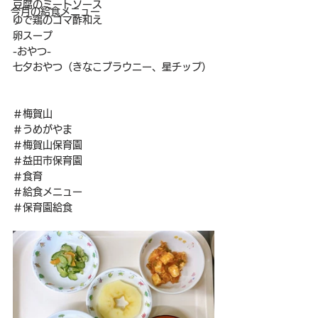
豆腐のミートソース
今月の給食メニュー
ゆで鶏のゴマ酢和え
卵スープ
-おやつ-
七夕おやつ（きなこブラウニー、星チップ）
＃梅賀山
＃うめがやま
＃梅賀山保育園
＃益田市保育園
＃食育
＃給食メニュー
＃保育園給食