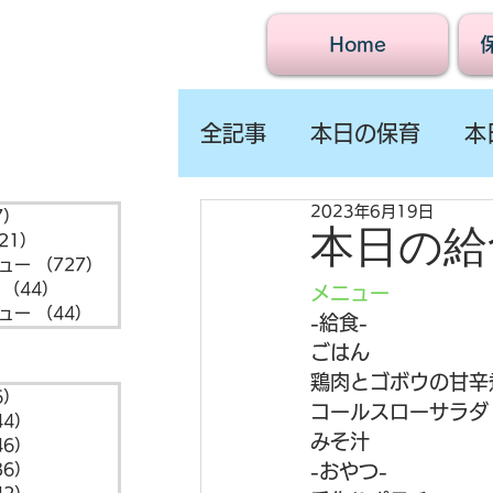
Home
全記事
本日の保育
本
2023年6月19日
7）
1,547件の記事
本日の給食
21）
721件の記事
ュー
（727）
727件の記事
（44）
44件の記事
メニュー
ュー
（44）
44件の記事
-給食-
ごはん
鶏肉とゴボウの甘辛
6）
6件の記事
コールスローサラダ
44）
44件の記事
みそ汁
46）
46件の記事
36）
36件の記事
-おやつ-