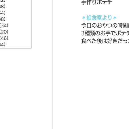
42）
42件の記事
手作りポテチ
38）
38件の記事
34）
34件の記事
＊給食室より＊
38）
38件の記事
今日のおやつの時間
（34）
34件の記事
（20）
20件の記事
3種類のお芋でポテ
（46）
46件の記事
食べた後は好きだっ
34）
34件の記事