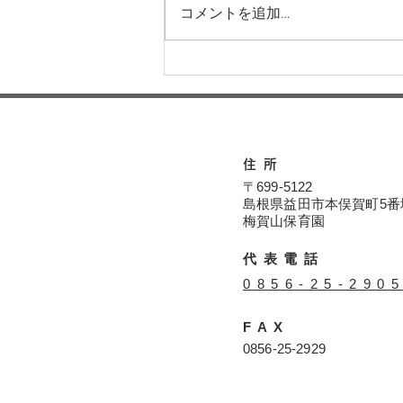
コメントを追加…
本日の給食メニュー(08/04)
ー梅賀山保育園 益田市保育
園
住所
〒699-5122
島根県益田市本俣賀町5番
​​梅賀山保育園
代表電話
​0856-25-290
FAX
​0856-25-2929