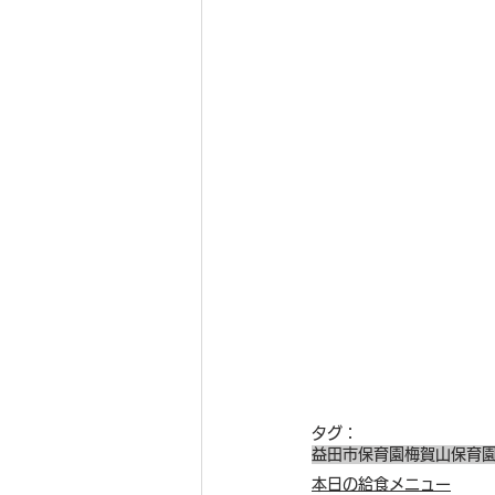
タグ：
益田市保育園
梅賀山保育
本日の給食メニュー