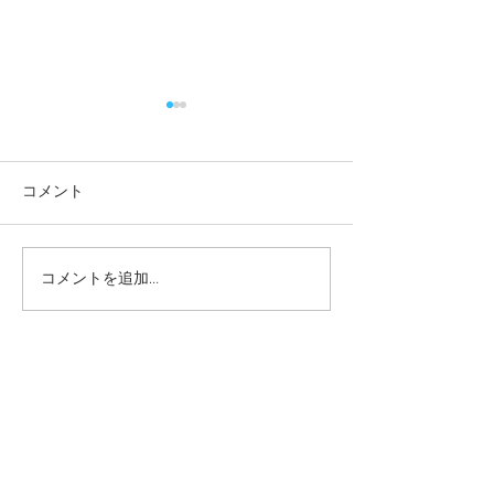
コメント
コメントを追加…
本日の給食メニュー
本日の給食メニ
(08/03) ー梅賀山保育園
(07/31) ー
益田市保育園
益田市保育園
2026年8月
（6）
6件の記事
2026年7月
（44）
44件の記事
2026年6月
（46）
46件の記事
2026年5月
（36）
36件の記事
2026年4月
（42）
42件の記事