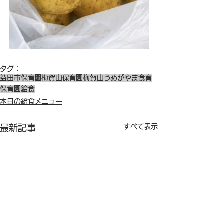
タグ：
益田市保育園
梅賀山保育園
梅賀山
うめがやま
食育
保育園給食
本日の給食メニュー
すべて表示
最新記事