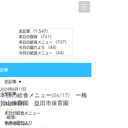
全記事
（1,547）
1,547件の記事
本日の保育
（721）
721件の記事
本日の給食メニュー
（727）
727件の記事
今月の園だより
（44）
44件の記事
今月の給食メニュー
（44）
44件の記事
記事
全記事
2024年6月17日
全記事
本日の給食メニュー(06/17) ー梅
賀山保育園 益田市保育園
本日の保育
メニュー
本日の給食メニュー
-給食-
今月の園だより
わかめごはん