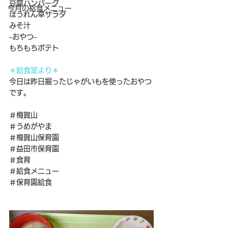
豆腐ハンバーグ
今月の給食メニュー
ほうれん草サラダ
みそ汁
-おやつ-
もちもちポテト
＊給食室より＊
今日は昨日掘ったじゃがいもを使ったおやつ
です。
＃梅賀山
＃うめがやま
＃梅賀山保育園
＃益田市保育園
＃食育
＃給食メニュー
＃保育園給食