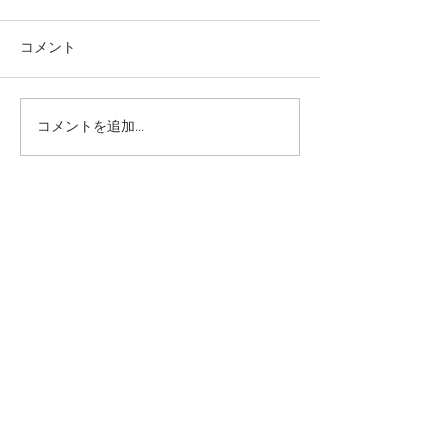
コメント
コメントを追加…
本日の給食メニュー
本日の給食メニ
(08/03) ー梅賀山保育園
(07/31) ー
益田市保育園
益田市保育園
2026年8月
（6）
6件の記事
2026年7月
（44）
44件の記事
2026年6月
（46）
46件の記事
2026年5月
（36）
36件の記事
2026年4月
（42）
42件の記事
2026年3月
（38）
38件の記事
2026年2月
（34）
34件の記事
2026年1月
（38）
38件の記事
2025年12月
（34）
34件の記事
2025年11月
（20）
20件の記事