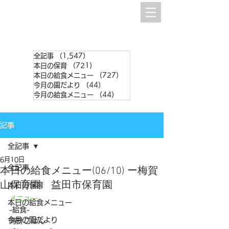
全記事
（1,547）
1,547件の記事
本日の保育
（721）
721件の記事
本日の給食メニュー
（727）
727件の記事
今月の園だより
（44）
44件の記事
今月の給食メニュー
（44）
44件の記事
記事
全記事
6月10日
全記事
本日の給食メニュー(06/10) ー梅賀
山保育園 益田市保育園
本日の保育
メニュー
本日の給食メニュー
-給食-
今月の園だより
時計ごはん