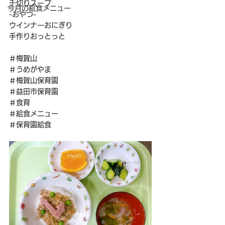
千切りスープ
今月の給食メニュー
-おやつ-
ウインナーおにぎり
手作りおっとっと
＃梅賀山
＃うめがやま
＃梅賀山保育園
＃益田市保育園
＃食育
＃給食メニュー
＃保育園給食