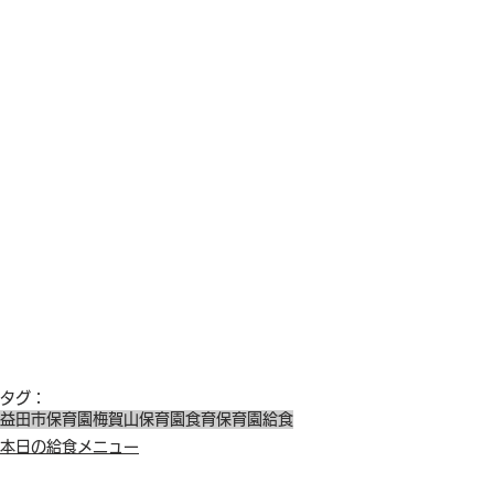
タグ：
益田市保育園
梅賀山保育園
食育
保育園給食
本日の給食メニュー