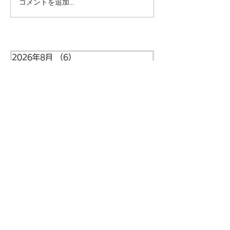
コメントを追加…
本日の給食メニュー
本日の給食メニ
(08/03) ー梅賀山保育園
(07/31) ー
益田市保育園
益田市保育園
2026年8月
（6）
6件の記事
2026年7月
（44）
44件の記事
2026年6月
（46）
46件の記事
2026年5月
（36）
36件の記事
2026年4月
（42）
42件の記事
2026年3月
（38）
38件の記事
2026年2月
（34）
34件の記事
2026年1月
（38）
38件の記事
2025年12月
（34）
34件の記事
2025年11月
（20）
20件の記事
2025年10月
（46）
46件の記事
2025年9月
（34）
34件の記事
住所
〒699-5122
島根県益田市本俣賀町5番地
​​梅賀山保育園