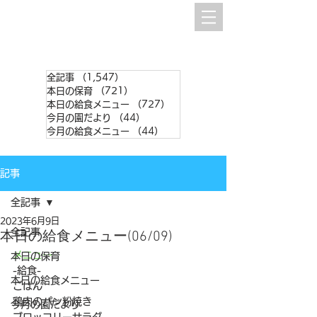
全記事
（1,547）
1,547件の記事
本日の保育
（721）
721件の記事
本日の給食メニュー
（727）
727件の記事
今月の園だより
（44）
44件の記事
今月の給食メニュー
（44）
44件の記事
記事
全記事
2023年6月9日
全記事
本日の給食メニュー(06/09)
メニュー
本日の保育
-給食-
本日の給食メニュー
ごはん
鶏肉のパン粉焼き
今月の園だより