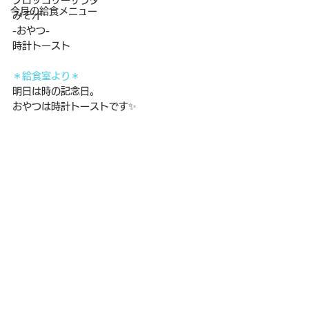
ブロッコリーサラダ
今月の給食メニュー
みそ汁
-おやつ-
時計トースト
＊給食室より＊
明日は時の記念日。
おやつは時計トーストです✨