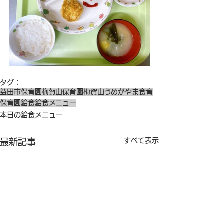
タグ：
益田市保育園
梅賀山保育園
梅賀山
うめがやま
食育
保育園給食
給食メニュー
本日の給食メニュー
すべて表示
最新記事