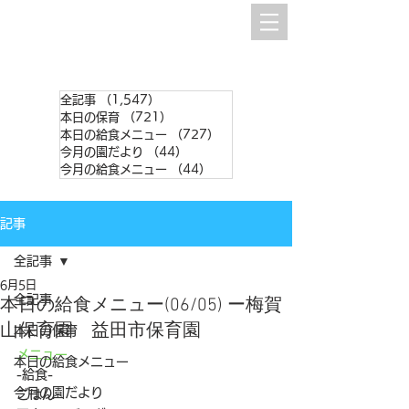
全記事
（1,547）
1,547件の記事
本日の保育
（721）
721件の記事
本日の給食メニュー
（727）
727件の記事
今月の園だより
（44）
44件の記事
今月の給食メニュー
（44）
44件の記事
記事
全記事
6月5日
全記事
本日の給食メニュー(06/05) ー梅賀
山保育園 益田市保育園
本日の保育
メニュー
本日の給食メニュー
-給食-
今月の園だより
ごはん