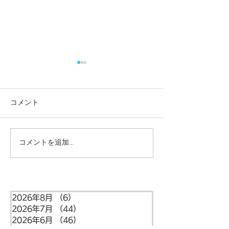
コメント
コメントを追加…
本日の給食メニュー
本日の給食メニ
(08/03) ー梅賀山保育園
(07/31) ー
益田市保育園
益田市保育園
2026年8月
（6）
6件の記事
2026年7月
（44）
44件の記事
2026年6月
（46）
46件の記事