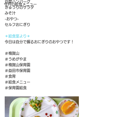
豆腐ハンバーグ
今月の給食メニュー
きゅうりのサラダ
みそ汁
-おやつ-
セルフおにぎり
＊給食室より＊
今日は自分で握るおにぎりのおやつです！
＃梅賀山
＃うめがやま
＃梅賀山保育園
＃益田市保育園
＃食育
＃給食メニュー
＃保育園給食