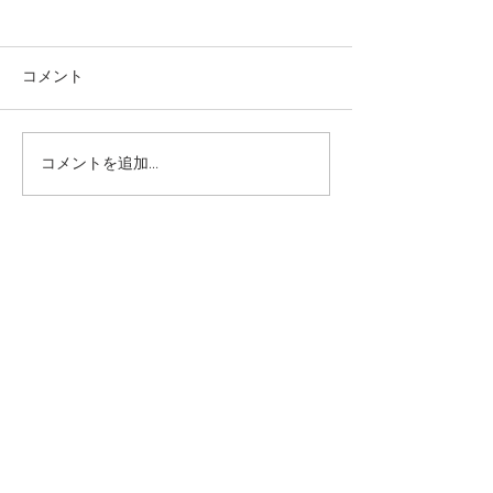
コメント
コメントを追加…
本日の給食メニュー
本日の給食メニ
(08/03) ー梅賀山保育園
(07/31) ー
益田市保育園
益田市保育園
2026年8月
（6）
6件の記事
2026年7月
（44）
44件の記事
2026年6月
（46）
46件の記事
2026年5月
（36）
36件の記事
2026年4月
（42）
42件の記事
2026年3月
（38）
38件の記事
2026年2月
（34）
34件の記事
2026年1月
（38）
38件の記事
2025年12月
（34）
34件の記事