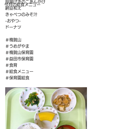
厚揚げきのこあんかけ
今月の給食メニュー
納豆和え
きゃべつのみそ汁
-おやつ-
ドーナツ
＃梅賀山
＃うめがやま
＃梅賀山保育園
＃益田市保育園
＃食育
＃給食メニュー
＃保育園給食