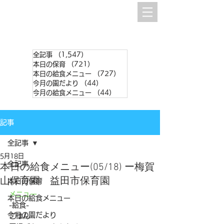
全記事
（1,547）
1,547件の記事
本日の保育
（721）
721件の記事
本日の給食メニュー
（727）
727件の記事
今月の園だより
（44）
44件の記事
今月の給食メニュー
（44）
44件の記事
記事
全記事
5月18日
全記事
本日の給食メニュー(05/18) ー梅賀
山保育園 益田市保育園
本日の保育
メニュー
本日の給食メニュー
-給食-
今月の園だより
ごはん