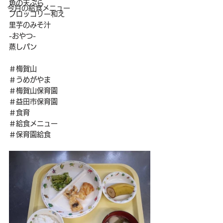
魚の天ぷら
今月の給食メニュー
ブロッコリー和え
里芋のみそ汁
-おやつ-
蒸しパン
＃梅賀山
＃うめがやま
＃梅賀山保育園
＃益田市保育園
＃食育
＃給食メニュー
＃保育園給食