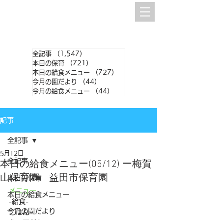
全記事
（1,547）
1,547件の記事
本日の保育
（721）
721件の記事
本日の給食メニュー
（727）
727件の記事
今月の園だより
（44）
44件の記事
今月の給食メニュー
（44）
44件の記事
記事
全記事
5月12日
全記事
本日の給食メニュー(05/12) ー梅賀
山保育園 益田市保育園
本日の保育
メニュー
本日の給食メニュー
-給食-
今月の園だより
ごはん