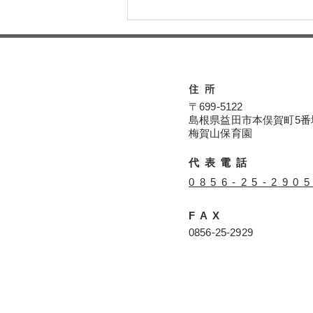
本日の給食メニュー(08/04)
ー梅賀山保育園 益田市保育
園
住所
〒699-5122
島根県益田市本俣賀町5番
​​梅賀山保育園
代表電話
​0856-25-290
FAX
​0856-25-2929