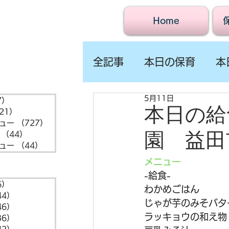
Home
全記事
本日の保育
本
5月11日
7）
1,547件の記事
本日の給食
21）
721件の記事
ュー
（727）
727件の記事
園 益田
（44）
44件の記事
ュー
（44）
44件の記事
メニュー
-給食-
6）
6件の記事
わかめごはん
44）
44件の記事
じゃが芋のみそバタ
46）
46件の記事
ラッキョウの和え物
36）
36件の記事