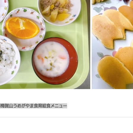
園
梅賀山
うめがやま
食育
給食メニュー