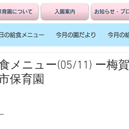
保育園について
入園案内
お知らせ・ブ
日の給食メニュー
今月の園だより
今月の
メニュー(05/11) ー梅
市保育園
ー