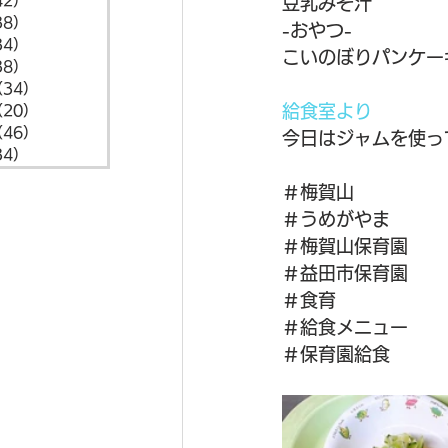
42）
42件の記事
豆乳みそ汁
38）
38件の記事
-おやつ-
34）
34件の記事
こいのぼりパンケー
38）
38件の記事
（34）
34件の記事
給食室より
（20）
20件の記事
（46）
46件の記事
今日はジャムを使っ
34）
34件の記事
＃梅賀山
＃うめがやま
＃梅賀山保育園
＃益田市保育園
＃食育
＃給食メニュー
＃保育園給食