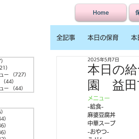
Home
全記事
本日の保育
本
2025年5月7日
7）
1,547件の記事
本日の給食
21）
721件の記事
ュー
（727）
727件の記事
園 益田
（44）
44件の記事
ュー
（44）
44件の記事
メニュー
-給食- 
6）
6件の記事
麻婆豆腐丼
44）
44件の記事
中華スープ
46）
46件の記事
-おやつ-
36）
36件の記事