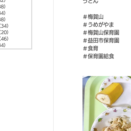
42）
42件の記事
うどん
38）
38件の記事
34）
34件の記事
＃梅賀山
38）
38件の記事
＃うめがやま
（34）
34件の記事
＃梅賀山保育園
（20）
20件の記事
（46）
46件の記事
＃益田市保育園
34）
34件の記事
＃食育
＃保育園給食