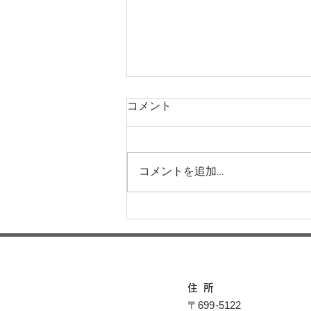
コメント
コメントを追加…
本日の給食メニュー(08/04)
ー梅賀山保育園 益田市保育
園
住所
〒699-5122