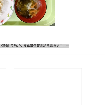
園
梅賀山
うめがやま
食育
保育園給食
給食メニュー