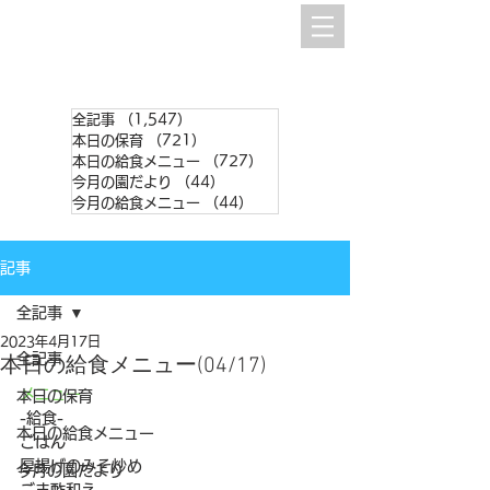
全記事
（1,547）
1,547件の記事
本日の保育
（721）
721件の記事
本日の給食メニュー
（727）
727件の記事
今月の園だより
（44）
44件の記事
今月の給食メニュー
（44）
44件の記事
記事
全記事
2023年4月17日
全記事
本日の給食メニュー(04/17)
メニュー
本日の保育
-給食-
本日の給食メニュー
ごはん
厚揚げのみそ炒め
今月の園だより