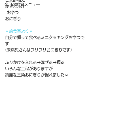
ごま酢和え
今月の給食メニュー
かきたま汁
-おやつ-
おにぎり
＊給食室より＊
自分で握って食べるミニクッキングおやつで
す！
(未満児さんはフリフリおにぎりです)
ふりかけを入れる→混ぜる→握る
いろんな工程がありますが
綺麗な三角おにぎりが握れました🍙