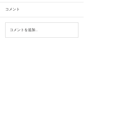
コメント
コメントを追加…
本日の給食メニュー
本日の給食メニ
(08/03) ー梅賀山保育園
(07/31) ー
益田市保育園
益田市保育園
2026年8月
（6）
6件の記事
2026年7月
（44）
44件の記事
2026年6月
（46）
46件の記事
2026年5月
（36）
36件の記事
2026年4月
（42）
42件の記事
2026年3月
（38）
38件の記事
2026年2月
（34）
34件の記事
2026年1月
（38）
38件の記事
2025年12月
（34）
34件の記事
2025年11月
（20）
20件の記事
2025年10月
（46）
46件の記事