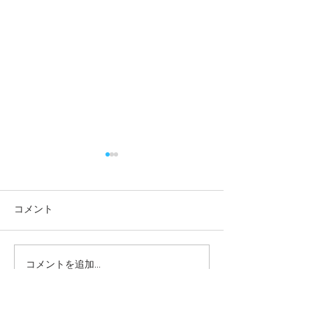
コメント
コメントを追加…
本日の給食メニュー
本日の給食メニ
(08/03) ー梅賀山保育園
(07/31) ー
益田市保育園
益田市保育園