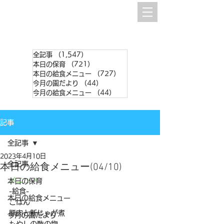
全記事
（1,547）
1,547件の記事
本日の保育
（721）
721件の記事
本日の給食メニュー
（727）
727件の記事
今月の園だより
（44）
44件の記事
今月の給食メニュー
（44）
44件の記事
記事
全記事
2023年4月10日
全記事
本日の給食メニュー(04/10)
メニュー
本日の保育
-給食-
本日の給食メニュー
ごはん
豚肉と新じゃが煮
今月の園だより