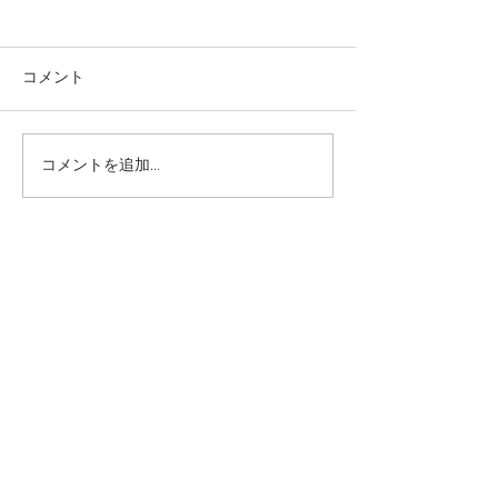
コメント
コメントを追加…
本日の給食メニュー
本日の給食メニ
(08/03) ー梅賀山保育園
(07/31) ー
益田市保育園
益田市保育園
2026年8月
（6）
6件の記事
2026年7月
（44）
44件の記事
2026年6月
（46）
46件の記事
2026年5月
（36）
36件の記事
2026年4月
（42）
42件の記事
2026年3月
（38）
38件の記事
2026年2月
（34）
34件の記事
2026年1月
（38）
38件の記事
2025年12月
（34）
34件の記事