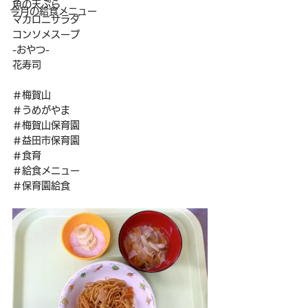
魚の天ぷら
今月の給食メニュー
マカロニサラダ
コンソメスープ
-おやつ-
花寿司
＃梅賀山
＃うめがやま
＃梅賀山保育園
＃益田市保育園
＃食育
＃給食メニュー
＃保育園給食