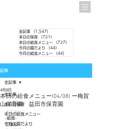
全記事
（1,547）
1,547件の記事
本日の保育
（721）
721件の記事
本日の給食メニュー
（727）
727件の記事
今月の園だより
（44）
44件の記事
今月の給食メニュー
（44）
44件の記事
記事
全記事
4月8日
全記事
本日の給食メニュー(04/08) ー梅賀
山保育園 益田市保育園
本日の保育
メニュー
本日の給食メニュー
-給食-
今月の園だより
ごはん