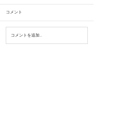
コメント
コメントを追加…
本日の給食メニュー
本日の給食メニ
(08/03) ー梅賀山保育園
(07/31) ー
益田市保育園
益田市保育園
2026年8月
（6）
6件の記事
2026年7月
（44）
44件の記事
2026年6月
（46）
46件の記事
2026年5月
（36）
36件の記事
2026年4月
（42）
42件の記事
2026年3月
（38）
38件の記事
2026年2月
（34）
34件の記事
2026年1月
（38）
38件の記事
2025年12月
（34）
34件の記事
2025年11月
（20）
20件の記事
2025年10月
（46）
46件の記事