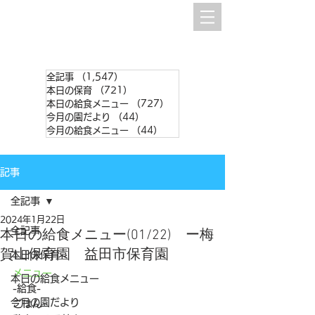
全記事
（1,547）
1,547件の記事
本日の保育
（721）
721件の記事
本日の給食メニュー
（727）
727件の記事
今月の園だより
（44）
44件の記事
今月の給食メニュー
（44）
44件の記事
記事
全記事
2024年1月22日
全記事
本日の給食メニュー(01/22) ー梅
賀山保育園 益田市保育園
本日の保育
メニュー
本日の給食メニュー
-給食-
今月の園だより
ごはん